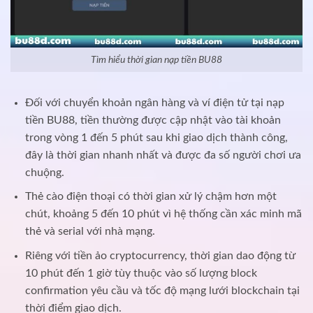
Tìm hiểu thời gian nạp tiền BU88
Đối với chuyển khoản ngân hàng và ví điện tử tại nạp
tiền BU88, tiền thường được cập nhật vào tài khoản
trong vòng 1 đến 5 phút sau khi giao dịch thành công,
đây là thời gian nhanh nhất và được đa số người chơi ưa
chuộng.
Thẻ cào điện thoại có thời gian xử lý chậm hơn một
chút, khoảng 5 đến 10 phút vì hệ thống cần xác minh mã
thẻ và serial với nhà mạng.
Riêng với tiền ảo cryptocurrency, thời gian dao động từ
10 phút đến 1 giờ tùy thuộc vào số lượng block
confirmation yêu cầu và tốc độ mạng lưới blockchain tại
thời điểm giao dịch.