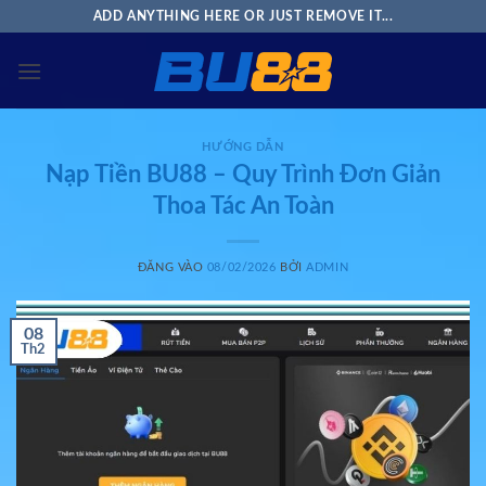
Bỏ
ADD ANYTHING HERE OR JUST REMOVE IT...
qua
nội
dung
HƯỚNG DẪN
Nạp Tiền BU88 – Quy Trình Đơn Giản
Thoa Tác An Toàn
ĐĂNG VÀO
08/02/2026
BỞI
ADMIN
08
Th2