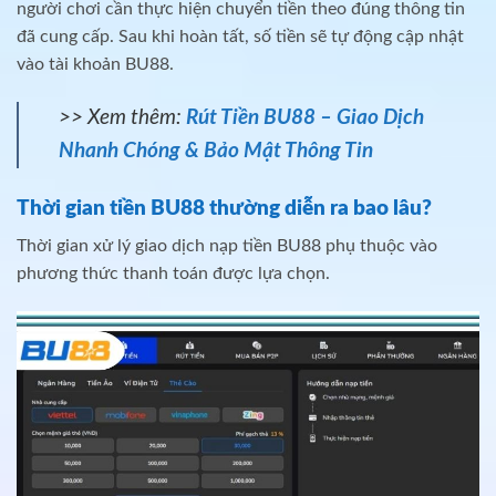
người chơi cần thực hiện chuyển tiền theo đúng thông tin
đã cung cấp. Sau khi hoàn tất, số tiền sẽ tự động cập nhật
vào tài khoản BU88.
>> Xem thêm:
Rút Tiền BU88 – Giao Dịch
Nhanh Chóng & Bảo Mật Thông Tin
Thời gian tiền BU88 thường diễn ra bao lâu?
Thời gian xử lý giao dịch nạp tiền BU88 phụ thuộc vào
phương thức thanh toán được lựa chọn.