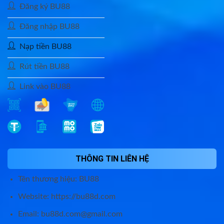
Đăng ký BU88
Đăng nhập BU88
Nạp tiền BU88
Rút tiền BU88
Link vào BU88
THÔNG TIN LIÊN HỆ
Tên thương hiệu: BU88
Website: https://bu88d.com
Email:
bu88d.com@gmail.com