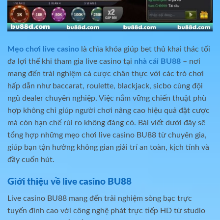
Mẹo chơi live casino
là chìa khóa giúp bet thủ khai thác tối
đa lợi thế khi tham gia live casino tại
nhà cái BU88
– nơi
mang đến trải nghiệm cá cược chân thực với các trò chơi
hấp dẫn như baccarat, roulette, blackjack, sicbo cùng đội
ngũ dealer chuyên nghiệp. Việc nắm vững chiến thuật phù
hợp không chỉ giúp người chơi nâng cao hiệu quả đặt cược
mà còn hạn chế rủi ro không đáng có. Bài viết dưới đây sẽ
tổng hợp những mẹo chơi live casino BU88 từ chuyên gia,
giúp bạn tận hưởng không gian giải trí an toàn, kịch tính và
đầy cuốn hút.
Giới thiệu về live casino BU88
Live casino BU88 mang đến trải nghiệm sòng bạc trực
tuyến đỉnh cao với công nghệ phát trực tiếp HD từ studio