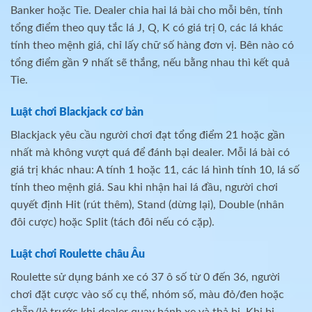
Banker hoặc Tie. Dealer chia hai lá bài cho mỗi bên, tính
tổng điểm theo quy tắc lá J, Q, K có giá trị 0, các lá khác
tính theo mệnh giá, chỉ lấy chữ số hàng đơn vị. Bên nào có
tổng điểm gần 9 nhất sẽ thắng, nếu bằng nhau thì kết quả
Tie.
Luật chơi Blackjack cơ bản
Blackjack yêu cầu người chơi đạt tổng điểm 21 hoặc gần
nhất mà không vượt quá để đánh bại dealer. Mỗi lá bài có
giá trị khác nhau: A tính 1 hoặc 11, các lá hình tính 10, lá số
tính theo mệnh giá. Sau khi nhận hai lá đầu, người chơi
quyết định Hit (rút thêm), Stand (dừng lại), Double (nhân
đôi cược) hoặc Split (tách đôi nếu có cặp).
Luật chơi Roulette châu Âu
Roulette sử dụng bánh xe có 37 ô số từ 0 đến 36, người
chơi đặt cược vào số cụ thể, nhóm số, màu đỏ/đen hoặc
chẵn/lẻ trước khi dealer quay bánh xe và thả bi. Khi bi