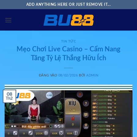
Bỏ
ADD ANYTHING HERE OR JUST REMOVE IT...
qua
nội
dung
TIN TỨC
Mẹo Chơi Live Casino – Cẩm Nang
Tăng Tỷ Lệ Thắng Hữu Ích
ĐĂNG VÀO
08/02/2026
BỞI
ADMIN
08
Th2