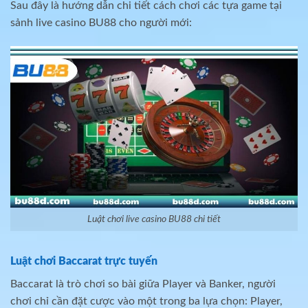
Sau đây là hướng dẫn chi tiết cách chơi các tựa game tại
sảnh live casino BU88 cho người mới:
Luật chơi live casino BU88 chi tiết
Luật chơi Baccarat trực tuyến
Baccarat là trò chơi so bài giữa Player và Banker, người
chơi chỉ cần đặt cược vào một trong ba lựa chọn: Player,