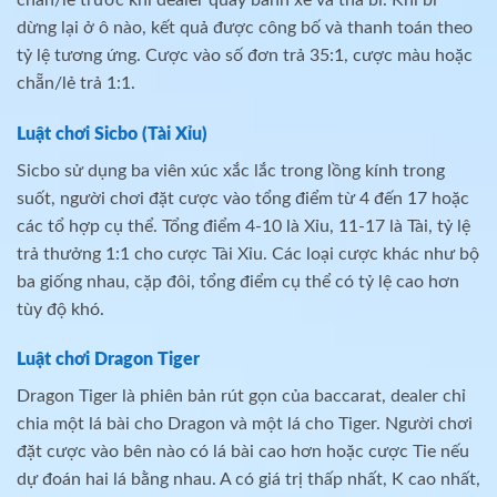
dừng lại ở ô nào, kết quả được công bố và thanh toán theo
tỷ lệ tương ứng. Cược vào số đơn trả 35:1, cược màu hoặc
chẵn/lẻ trả 1:1.
Luật chơi Sicbo (Tài Xỉu)
Sicbo sử dụng ba viên xúc xắc lắc trong lồng kính trong
suốt, người chơi đặt cược vào tổng điểm từ 4 đến 17 hoặc
các tổ hợp cụ thể. Tổng điểm 4-10 là Xỉu, 11-17 là Tài, tỷ lệ
trả thưởng 1:1 cho cược Tài Xỉu. Các loại cược khác như bộ
ba giống nhau, cặp đôi, tổng điểm cụ thể có tỷ lệ cao hơn
tùy độ khó.
Luật chơi Dragon Tiger
Dragon Tiger là phiên bản rút gọn của baccarat, dealer chỉ
chia một lá bài cho Dragon và một lá cho Tiger. Người chơi
đặt cược vào bên nào có lá bài cao hơn hoặc cược Tie nếu
dự đoán hai lá bằng nhau. A có giá trị thấp nhất, K cao nhất,